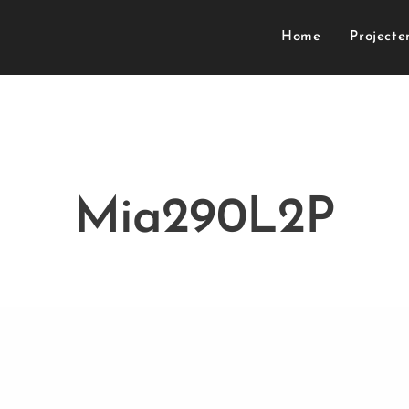
Home
Projecte
Mia290L2P