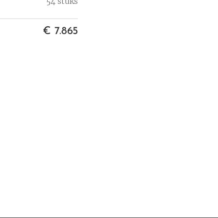
54 stuks
€ 7.865