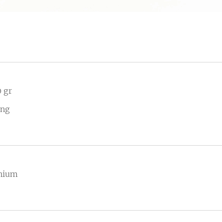
 gr
ing
inium