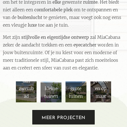
om het te integreren in
elke
gewenste
ruimte
. Het biedt
niet alleen een
comfortabele plek
om te ontspannen en
van de
buitenlucht
te genieten, maar voegt ook nog eens
een vleugje
luxe
toe aan je tuin.
Met zijn
stijlvolle en eigentijdse ontwerp
zal MiaCabana
zeker de aandacht trekken en een
eyecatcher
worden in
jouw buitenruimte. Of je nu kiest voor een moderne of
meer traditionele stijl, MiaCabana past zich moeiteloos
aan en creëert een sfeer van rust en elegantie.
aan
project
zwemb
kleine
grote
en op
ad
tuinen
tuinen
maat
MEER PROJECTEN