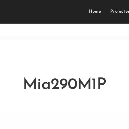
Home
Projecte
Mia290M1P