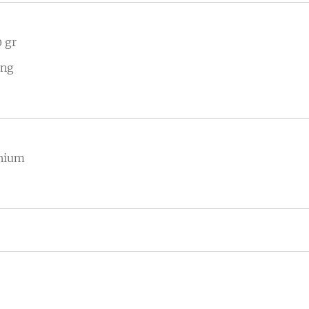
 gr
ing
inium