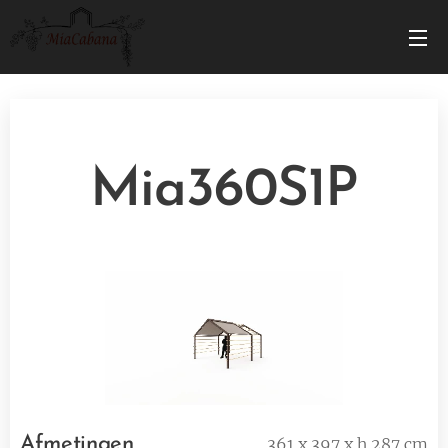
Mia360S1P
Afmetingen
361 x 397 x h 287 cm